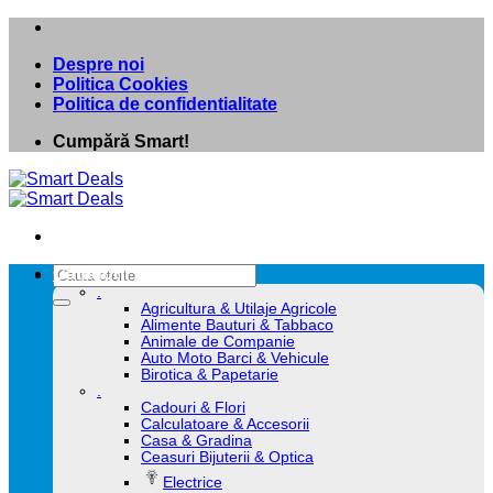
Skip
to
Despre noi
content
Politica Cookies
Politica de confidentialitate
Cumpără Smart!
Caută
Categorii
după:
.
Agricultura & Utilaje Agricole
Alimente Bauturi & Tabbaco
Animale de Companie
Auto Moto Barci & Vehicule
Birotica & Papetarie
.
Cadouri & Flori
Calculatoare & Accesorii
Casa & Gradina
Ceasuri Bijuterii & Optica
Electrice