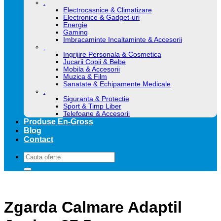
.
Electrocasnice & Climatizare
Electronice & Gadget-uri
Energie
Gaming
Imbracaminte Incaltaminte & Accesorii
.
Ingrijire Personala & Cosmetica
Jucarii Copii & Bebe
Mobila & Accesorii
Muzica & Film
Sanatate & Echipamente Medicale
.
Siguranta & Protectie
Sport & Timp Liber
Telefoane & Accesorii
Produse En-Gross
Blog
Contact
Caută
după:
Zgarda Calmare Adaptil