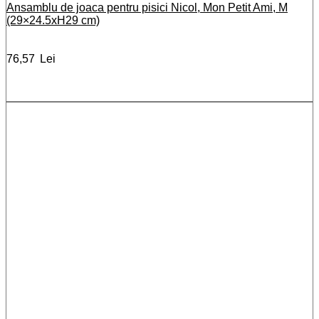
Ansamblu de joaca pentru pisici Nicol, Mon Petit Ami, M
(29×24.5xH29 cm)
76,57
Lei