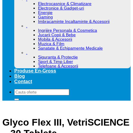
Electrocasnice & Climatizare
Electronice & Gadget-uri
Energie
Gaming
Imbracaminte Incaltaminte & Accesorii
.
Ingrijire Personala & Cosmetica
Jucarii Copii & Bebe
Mobila & Accesorii
Muzica & Film
Sanatate & Echipamente Medicale
.
Siguranta & Protectie
Sport & Timp Liber
Telefoane & Accesorii
Produse En-Gross
Blog
Contact
Caută
după:
Glyco Flex III, VetriSCIENCE