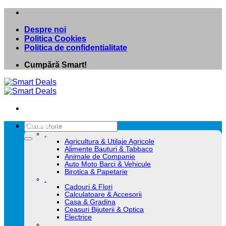
Skip
to
Despre noi
content
Politica Cookies
Politica de confidentialitate
Cumpără Smart!
Caută
Categorii
după:
.
Agricultura & Utilaje Agricole
Alimente Bauturi & Tabbaco
Animale de Companie
Auto Moto Barci & Vehicule
Birotica & Papetarie
.
Cadouri & Flori
Calculatoare & Accesorii
Casa & Gradina
Ceasuri Bijuterii & Optica
Electrice
.