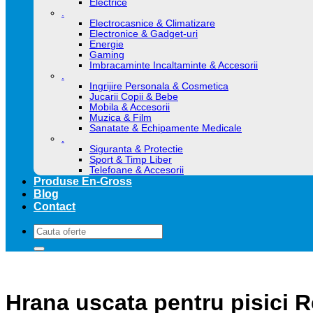
Electrice
.
Electrocasnice & Climatizare
Electronice & Gadget-uri
Energie
Gaming
Imbracaminte Incaltaminte & Accesorii
.
Ingrijire Personala & Cosmetica
Jucarii Copii & Bebe
Mobila & Accesorii
Muzica & Film
Sanatate & Echipamente Medicale
.
Siguranta & Protectie
Sport & Timp Liber
Telefoane & Accesorii
Produse En-Gross
Blog
Contact
Caută
după:
Hrana uscata pentru pisici 