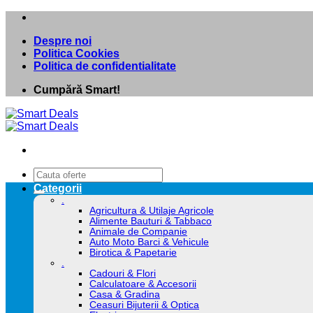
Skip
to
Despre noi
content
Politica Cookies
Politica de confidentialitate
Cumpără Smart!
Caută
după:
Categorii
.
Agricultura & Utilaje Agricole
Alimente Bauturi & Tabbaco
Animale de Companie
Auto Moto Barci & Vehicule
Birotica & Papetarie
.
Cadouri & Flori
Calculatoare & Accesorii
Casa & Gradina
Ceasuri Bijuterii & Optica