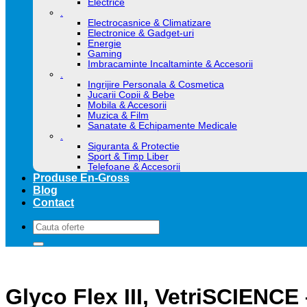
Electrice
.
Electrocasnice & Climatizare
Electronice & Gadget-uri
Energie
Gaming
Imbracaminte Incaltaminte & Accesorii
.
Ingrijire Personala & Cosmetica
Jucarii Copii & Bebe
Mobila & Accesorii
Muzica & Film
Sanatate & Echipamente Medicale
.
Siguranta & Protectie
Sport & Timp Liber
Telefoane & Accesorii
Produse En-Gross
Blog
Contact
Caută
după:
Glyco Flex III, VetriSCIENCE 