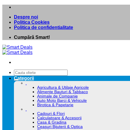
Skip
to
Despre noi
content
Politica Cookies
Politica de confidentialitate
Cumpără Smart!
Caută
după:
Categorii
.
Agricultura & Utilaje Agricole
Alimente Bauturi & Tabbaco
Animale de Companie
Auto Moto Barci & Vehicule
Birotica & Papetarie
.
Cadouri & Flori
Calculatoare & Accesorii
Casa & Gradina
Ceasuri Bijuterii & Optica