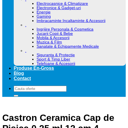
Electrocasnice & Climatizare
Electronice & Gadget-uri
Energie
Gaming
Imbracaminte Incaltaminte & Accesorii
.
Ingrijire Personala & Cosmetica
Jucarii Copii & Bebe
Mobila & Accesorii
Muzica & Film
Sanatate & Echipamente Medicale
.
Siguranta & Protectie
Sport & Timp Liber
Telefoane & Accesorii
Produse En-Gross
Blog
Contact
Caută
după:
Castron Ceramica Cap de