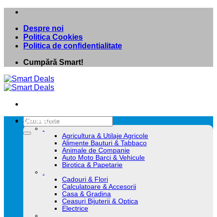
Skip
to
Despre noi
content
Politica Cookies
Politica de confidentialitate
Cumpără Smart!
Caută
Categorii
după:
.
Agricultura & Utilaje Agricole
Alimente Bauturi & Tabbaco
Animale de Companie
Auto Moto Barci & Vehicule
Birotica & Papetarie
.
Cadouri & Flori
Calculatoare & Accesorii
Casa & Gradina
Ceasuri Bijuterii & Optica
Electrice
.