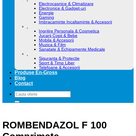
Electrocasnice & Climatizare
Electronice & Gadget-uri
Energie
Gaming
Imbracaminte Incaltaminte & Accesorii
.
Ingrijire Personala & Cosmetica
Jucarii Copii & Bebe
Mobila & Accesorii
Muzica & Film
Sanatate & Echipamente Medicale
.
Siguranta & Protectie
Sport & Timp Liber
Telefoane & Accesorii
Produse En-Gross
Blog
Contact
Caută
după:
ROMBENDAZOL F 100