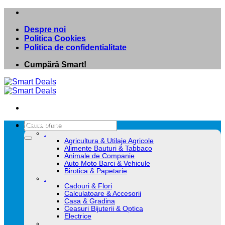
Skip
to
Despre noi
content
Politica Cookies
Politica de confidentialitate
Cumpără Smart!
Caută
Categorii
după:
.
Agricultura & Utilaje Agricole
Alimente Bauturi & Tabbaco
Animale de Companie
Auto Moto Barci & Vehicule
Birotica & Papetarie
.
Cadouri & Flori
Calculatoare & Accesorii
Casa & Gradina
Ceasuri Bijuterii & Optica
Electrice
.