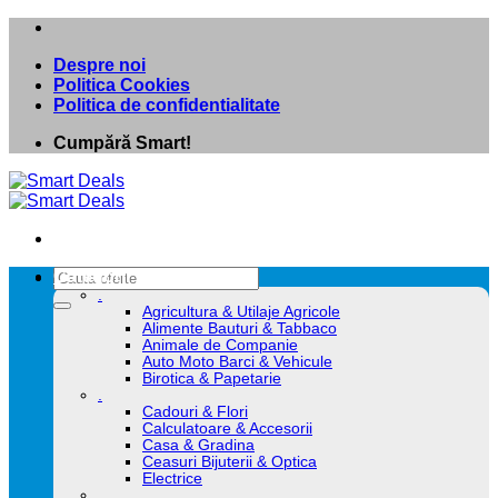
Skip
to
Despre noi
content
Politica Cookies
Politica de confidentialitate
Cumpără Smart!
Caută
Categorii
după:
.
Agricultura & Utilaje Agricole
Alimente Bauturi & Tabbaco
Animale de Companie
Auto Moto Barci & Vehicule
Birotica & Papetarie
.
Cadouri & Flori
Calculatoare & Accesorii
Casa & Gradina
Ceasuri Bijuterii & Optica
Electrice
.