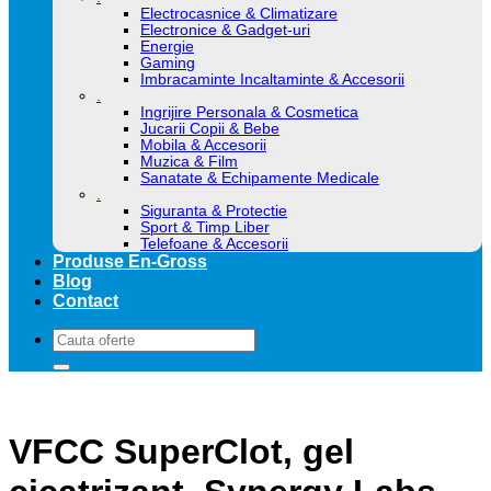
Electrocasnice & Climatizare
Electronice & Gadget-uri
Energie
Gaming
Imbracaminte Incaltaminte & Accesorii
.
Ingrijire Personala & Cosmetica
Jucarii Copii & Bebe
Mobila & Accesorii
Muzica & Film
Sanatate & Echipamente Medicale
.
Siguranta & Protectie
Sport & Timp Liber
Telefoane & Accesorii
Produse En-Gross
Blog
Contact
Caută
după:
VFCC SuperClot, gel