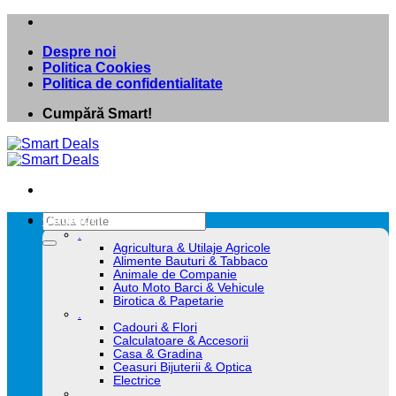
Skip
to
Despre noi
content
Politica Cookies
Politica de confidentialitate
Cumpără Smart!
Caută
Categorii
după:
.
Agricultura & Utilaje Agricole
Alimente Bauturi & Tabbaco
Animale de Companie
Auto Moto Barci & Vehicule
Birotica & Papetarie
.
Cadouri & Flori
Calculatoare & Accesorii
Casa & Gradina
Ceasuri Bijuterii & Optica
Electrice
.