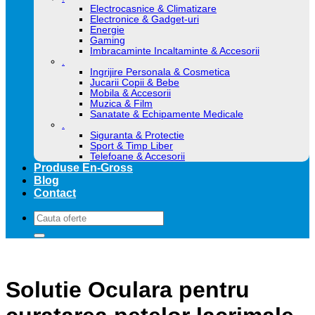
Electrocasnice & Climatizare
Electronice & Gadget-uri
Energie
Gaming
Imbracaminte Incaltaminte & Accesorii
.
Ingrijire Personala & Cosmetica
Jucarii Copii & Bebe
Mobila & Accesorii
Muzica & Film
Sanatate & Echipamente Medicale
.
Siguranta & Protectie
Sport & Timp Liber
Telefoane & Accesorii
Produse En-Gross
Blog
Contact
Caută
după:
Solutie Oculara pentru