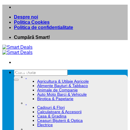
Skip
to
Despre noi
content
Politica Cookies
Politica de confidentialitate
Cumpără Smart!
Caută
Categorii
după:
.
Agricultura & Utilaje Agricole
Alimente Bauturi & Tabbaco
Animale de Companie
Auto Moto Barci & Vehicule
Birotica & Papetarie
.
Cadouri & Flori
Calculatoare & Accesorii
Casa & Gradina
Ceasuri Bijuterii & Optica
Electrice
.