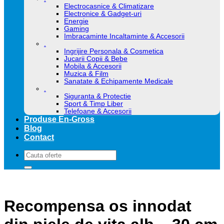
Electrocasnice & Climatizare
Electronice & Gadget-uri
Energie
Gaming
Imbracaminte Incaltaminte & Accesorii
.
Ingrijire Personala & Cosmetica
Jucarii Copii & Bebe
Mobila & Accesorii
Muzica & Film
Sanatate & Echipamente Medicale
.
Siguranta & Protectie
Sport & Timp Liber
Telefoane & Accesorii
Produse En-Gross
Blog
Contact
Caută
după:
Recompensa os innodat