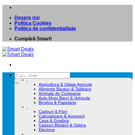
Skip
to
Despre noi
content
Politica Cookies
Politica de confidentialitate
Cumpără Smart!
Caută
Categorii
după:
.
Agricultura & Utilaje Agricole
Alimente Bauturi & Tabbaco
Animale de Companie
Auto Moto Barci & Vehicule
Birotica & Papetarie
.
Cadouri & Flori
Calculatoare & Accesorii
Casa & Gradina
Ceasuri Bijuterii & Optica
Electrice
.