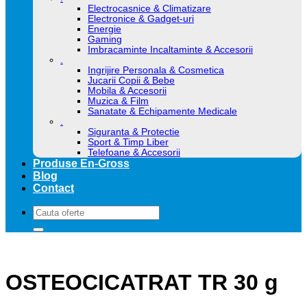
Electrocasnice & Climatizare
Electronice & Gadget-uri
Energie
Gaming
Imbracaminte Incaltaminte & Accesorii
.
Ingrijire Personala & Cosmetica
Jucarii Copii & Bebe
Mobila & Accesorii
Muzica & Film
Sanatate & Echipamente Medicale
.
Siguranta & Protectie
Sport & Timp Liber
Telefoane & Accesorii
Produse En-Gross
Blog
Contact
Caută
după:
OSTEOCICATRAT TR 30 g