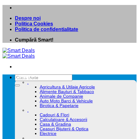
Skip
to
Despre noi
content
Politica Cookies
Politica de confidentialitate
Cumpără Smart!
Caută
Categorii
după:
.
Agricultura & Utilaje Agricole
Alimente Bauturi & Tabbaco
Animale de Companie
Auto Moto Barci & Vehicule
Birotica & Papetarie
.
Cadouri & Flori
Calculatoare & Accesorii
Casa & Gradina
Ceasuri Bijuterii & Optica
Electrice
.