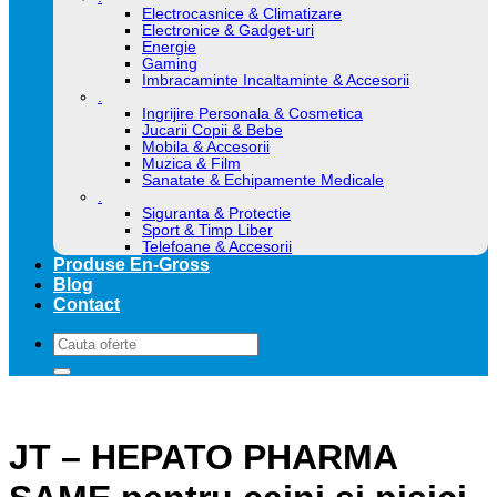
Electrocasnice & Climatizare
Electronice & Gadget-uri
Energie
Gaming
Imbracaminte Incaltaminte & Accesorii
.
Ingrijire Personala & Cosmetica
Jucarii Copii & Bebe
Mobila & Accesorii
Muzica & Film
Sanatate & Echipamente Medicale
.
Siguranta & Protectie
Sport & Timp Liber
Telefoane & Accesorii
Produse En-Gross
Blog
Contact
Caută
după:
JT – HEPATO PHARMA