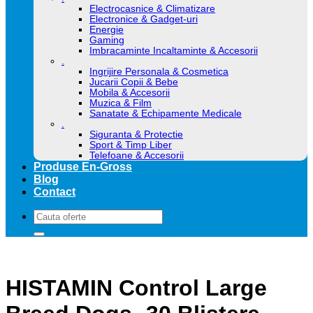
Electrocasnice & Climatizare
Electronice & Gadget-uri
Energie
Gaming
Imbracaminte Incaltaminte & Accesorii
.
Ingrijire Personala & Cosmetica
Jucarii Copii & Bebe
Mobila & Accesorii
Muzica & Film
Sanatate & Echipamente Medicale
.
Siguranta & Protectie
Sport & Timp Liber
Telefoane & Accesorii
Produse En-Gross
Blog
Contact
Caută
după:
HISTAMIN Control Large