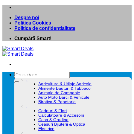
Skip
to
Despre noi
content
Politica Cookies
Politica de confidentialitate
Cumpără Smart!
Caută
Categorii
după:
.
Agricultura & Utilaje Agricole
Alimente Bauturi & Tabbaco
Animale de Companie
Auto Moto Barci & Vehicule
Birotica & Papetarie
.
Cadouri & Flori
Calculatoare & Accesorii
Casa & Gradina
Ceasuri Bijuterii & Optica
Electrice
.