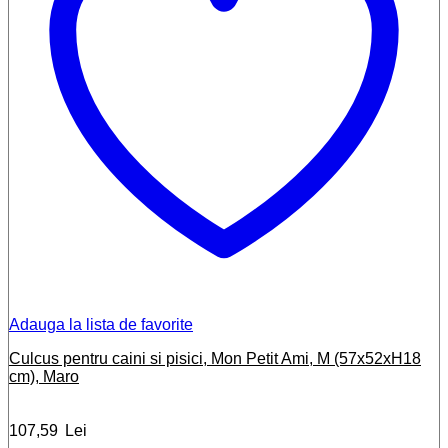
Adauga la lista de favorite
Culcus pentru caini si pisici, Mon Petit Ami, M (57x52xH18
cm), Maro
107,59
Lei