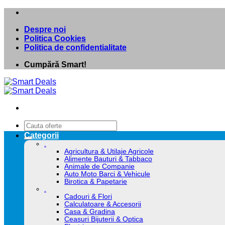
Skip
to
Despre noi
content
Politica Cookies
Politica de confidentialitate
Cumpără Smart!
Caută
după:
Categorii
.
Agricultura & Utilaje Agricole
Alimente Bauturi & Tabbaco
Animale de Companie
Auto Moto Barci & Vehicule
Birotica & Papetarie
.
Cadouri & Flori
Calculatoare & Accesorii
Casa & Gradina
Ceasuri Bijuterii & Optica