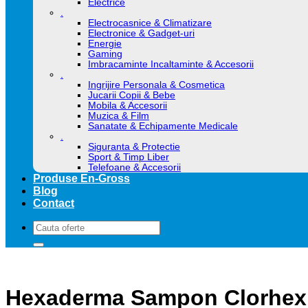
Electrice
.
Electrocasnice & Climatizare
Electronice & Gadget-uri
Energie
Gaming
Imbracaminte Incaltaminte & Accesorii
.
Ingrijire Personala & Cosmetica
Jucarii Copii & Bebe
Mobila & Accesorii
Muzica & Film
Sanatate & Echipamente Medicale
.
Siguranta & Protectie
Sport & Timp Liber
Telefoane & Accesorii
Produse En-Gross
Blog
Contact
Caută
după:
Hexaderma Sampon Clorhexidi