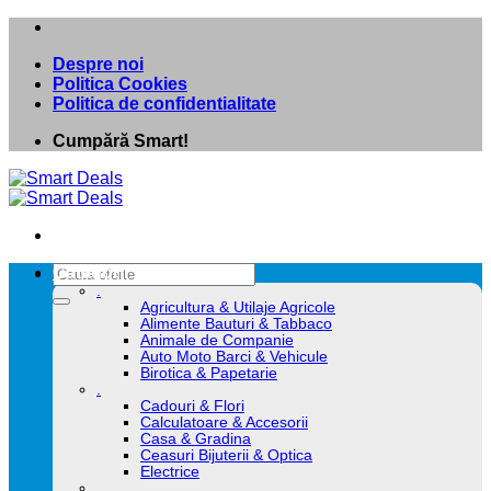
Skip
to
Despre noi
content
Politica Cookies
Politica de confidentialitate
Cumpără Smart!
Caută
Categorii
după:
.
Agricultura & Utilaje Agricole
Alimente Bauturi & Tabbaco
Animale de Companie
Auto Moto Barci & Vehicule
Birotica & Papetarie
.
Cadouri & Flori
Calculatoare & Accesorii
Casa & Gradina
Ceasuri Bijuterii & Optica
Electrice
.