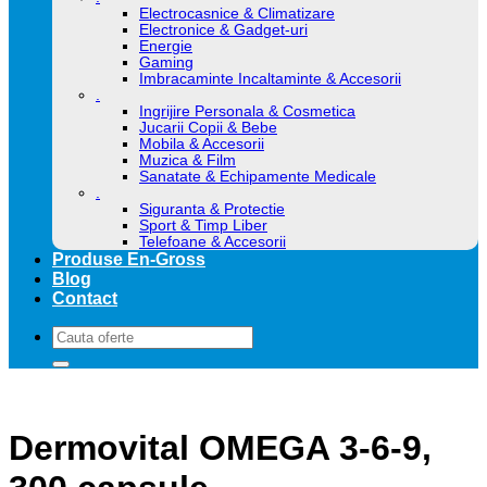
Electrocasnice & Climatizare
Electronice & Gadget-uri
Energie
Gaming
Imbracaminte Incaltaminte & Accesorii
.
Ingrijire Personala & Cosmetica
Jucarii Copii & Bebe
Mobila & Accesorii
Muzica & Film
Sanatate & Echipamente Medicale
.
Siguranta & Protectie
Sport & Timp Liber
Telefoane & Accesorii
Produse En-Gross
Blog
Contact
Caută
după:
Dermovital OMEGA 3-6-9,