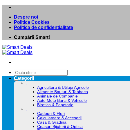
Skip
to
Despre noi
content
Politica Cookies
Politica de confidentialitate
Cumpără Smart!
Caută
după:
Categorii
.
Agricultura & Utilaje Agricole
Alimente Bauturi & Tabbaco
Animale de Companie
Auto Moto Barci & Vehicule
Birotica & Papetarie
.
Cadouri & Flori
Calculatoare & Accesorii
Casa & Gradina
Ceasuri Bijuterii & Optica