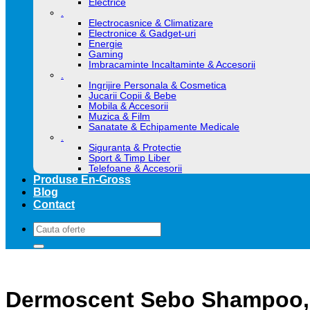
Electrice
.
Electrocasnice & Climatizare
Electronice & Gadget-uri
Energie
Gaming
Imbracaminte Incaltaminte & Accesorii
.
Ingrijire Personala & Cosmetica
Jucarii Copii & Bebe
Mobila & Accesorii
Muzica & Film
Sanatate & Echipamente Medicale
.
Siguranta & Protectie
Sport & Timp Liber
Telefoane & Accesorii
Produse En-Gross
Blog
Contact
Caută
după:
Dermoscent Sebo Shampoo,