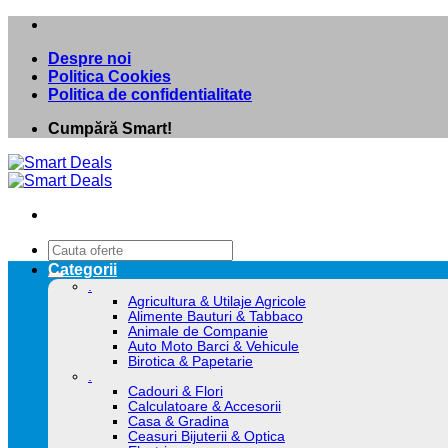
Skip
to
Despre noi
content
Politica Cookies
Politica de confidentialitate
Cumpără Smart!
Caută
după:
Categorii
.
Agricultura & Utilaje Agricole
Alimente Bauturi & Tabbaco
Animale de Companie
Auto Moto Barci & Vehicule
Birotica & Papetarie
.
Cadouri & Flori
Calculatoare & Accesorii
Casa & Gradina
Ceasuri Bijuterii & Optica