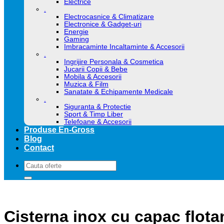
Electrice
.
Electrocasnice & Climatizare
Electronice & Gadget-uri
Energie
Gaming
Imbracaminte Incaltaminte & Accesorii
.
Ingrijire Personala & Cosmetica
Jucarii Copii & Bebe
Mobila & Accesorii
Muzica & Film
Sanatate & Echipamente Medicale
.
Siguranta & Protectie
Sport & Timp Liber
Telefoane & Accesorii
Produse En-Gross
Blog
Contact
Caută
după:
Cisterna inox cu capac flota