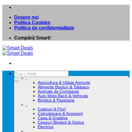
Skip
to
Despre noi
content
Politica Cookies
Politica de confidentialitate
Cumpără Smart!
Caută
Categorii
după:
.
Agricultura & Utilaje Agricole
Alimente Bauturi & Tabbaco
Animale de Companie
Auto Moto Barci & Vehicule
Birotica & Papetarie
.
Cadouri & Flori
Calculatoare & Accesorii
Casa & Gradina
Ceasuri Bijuterii & Optica
Electrice
.