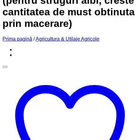
(pentru struguri albi, creste
cantitatea de must obtinuta
prin macerare)
Prima pagină
/
Agricultura & Utilaje Agricole