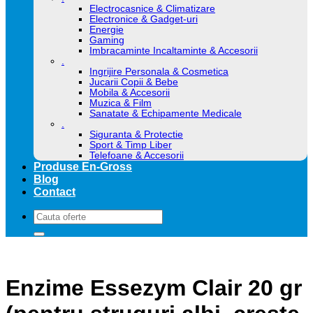
Electrocasnice & Climatizare
Electronice & Gadget-uri
Energie
Gaming
Imbracaminte Incaltaminte & Accesorii
.
Ingrijire Personala & Cosmetica
Jucarii Copii & Bebe
Mobila & Accesorii
Muzica & Film
Sanatate & Echipamente Medicale
.
Siguranta & Protectie
Sport & Timp Liber
Telefoane & Accesorii
Produse En-Gross
Blog
Contact
Caută
după:
Enzime Essezym Clair 20 gr