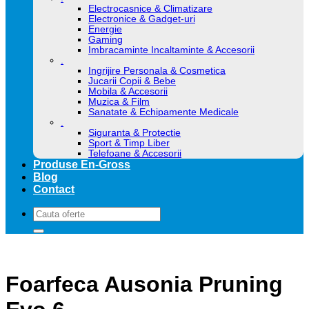
Electrocasnice & Climatizare
Electronice & Gadget-uri
Energie
Gaming
Imbracaminte Incaltaminte & Accesorii
.
Ingrijire Personala & Cosmetica
Jucarii Copii & Bebe
Mobila & Accesorii
Muzica & Film
Sanatate & Echipamente Medicale
.
Siguranta & Protectie
Sport & Timp Liber
Telefoane & Accesorii
Produse En-Gross
Blog
Contact
Caută
după:
Foarfeca Ausonia Pruning