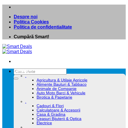
Skip
to
Despre noi
content
Politica Cookies
Politica de confidentialitate
Cumpără Smart!
Caută
Categorii
după:
.
Agricultura & Utilaje Agricole
Alimente Bauturi & Tabbaco
Animale de Companie
Auto Moto Barci & Vehicule
Birotica & Papetarie
.
Cadouri & Flori
Calculatoare & Accesorii
Casa & Gradina
Ceasuri Bijuterii & Optica
Electrice
.