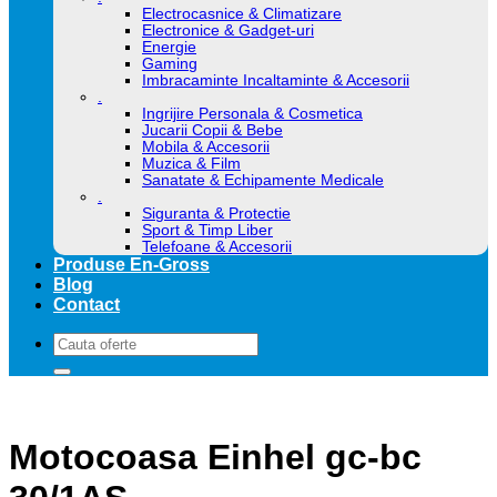
Electrocasnice & Climatizare
Electronice & Gadget-uri
Energie
Gaming
Imbracaminte Incaltaminte & Accesorii
.
Ingrijire Personala & Cosmetica
Jucarii Copii & Bebe
Mobila & Accesorii
Muzica & Film
Sanatate & Echipamente Medicale
.
Siguranta & Protectie
Sport & Timp Liber
Telefoane & Accesorii
Produse En-Gross
Blog
Contact
Caută
după:
Motocoasa Einhel gc-bc