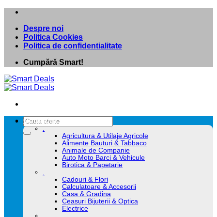
Skip
to
Despre noi
content
Politica Cookies
Politica de confidentialitate
Cumpără Smart!
Caută
Categorii
după:
.
Agricultura & Utilaje Agricole
Alimente Bauturi & Tabbaco
Animale de Companie
Auto Moto Barci & Vehicule
Birotica & Papetarie
.
Cadouri & Flori
Calculatoare & Accesorii
Casa & Gradina
Ceasuri Bijuterii & Optica
Electrice
.