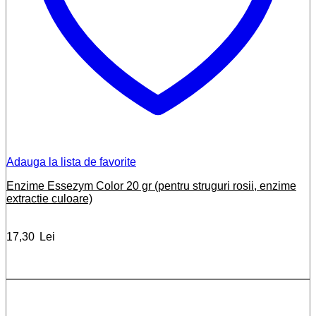
Adauga la lista de favorite
Enzime Essezym Color 20 gr (pentru struguri rosii, enzime
extractie culoare)
17,30
Lei