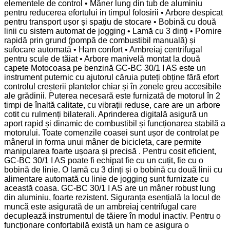
elementele de control • Mâner lung din tub de aluminiu
pentru reducerea efortului in timpul folosirii • Arbore despicat
pentru transport ușor și spațiu de stocare • Bobină cu două
linii cu sistem automat de jogging • Lamă cu 3 dinți • Pornire
rapidă prin grund (pompă de combustibil manuală) și
sufocare automată • Ham confort • Ambreiaj centrifugal
pentru scule de tăiat • Arbore manivelă montat la două
capete Motocoasa pe benzină GC-BC 30/1 I AS este un
instrument puternic cu ajutorul căruia puteți obține fără efort
controlul creșterii plantelor chiar și în zonele greu accesibile
ale grădinii. Puterea necesară este furnizată de motorul în 2
timpi de înaltă calitate, cu vibrații reduse, care are un arbore
cotit cu rulmenți bilaterali. Aprinderea digitală asigură un
aport rapid și dinamic de combustibil și funcționarea stabilă a
motorului. Toate comenzile coasei sunt ușor de controlat pe
mânerul in forma unui mâner de bicicleta, care permite
manipularea foarte ușoara și precisă . Pentru cosit eficient,
GC-BC 30/1 I AS poate fi echipat fie cu un cuțit, fie cu o
bobină de linie. O lamă cu 3 dinți și o bobină cu două linii cu
alimentare automată cu linie de jogging sunt furnizate cu
această coasa. GC-BC 30/1 I AS are un mâner robust lung
din aluminiu, foarte rezistent. Siguranța esențială la locul de
muncă este asigurată de un ambreiaj centrifugal care
decuplează instrumentul de tăiere în modul inactiv. Pentru o
funcționare confortabilă există un ham ce asigura o