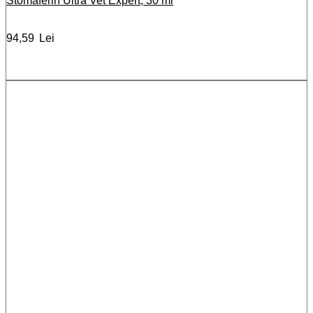
Stomaferin Ultra Vet Expert, 30 ml
94,59
Lei