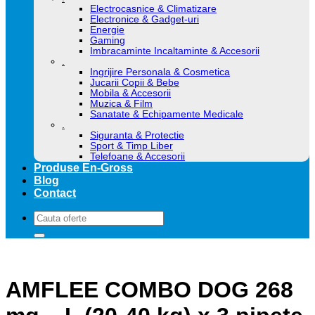
Electrocasnice & Climatizare
Electronice & Gadget-uri
Energie
Gaming
Imbracaminte Incaltaminte & Accesorii
.
Ingrijire Personala & Cosmetica
Jucarii Copii & Bebe
Mobila & Accesorii
Muzica & Film
Sanatate & Echipamente Medicale
.
Siguranta & Protectie
Sport & Timp Liber
Telefoane & Accesorii
Produse En-Gross
Blog
Contact
Caută
după:
AMFLEE COMBO DOG 268