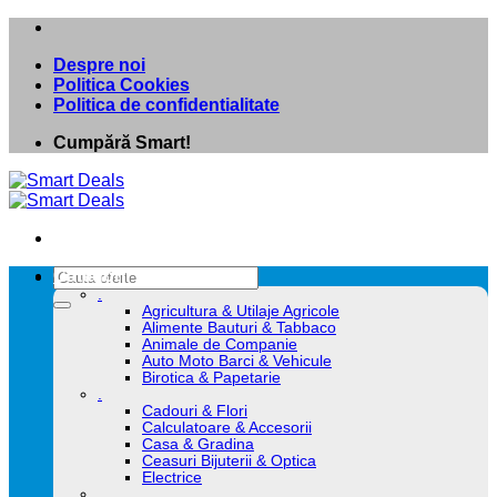
Skip
to
Despre noi
content
Politica Cookies
Politica de confidentialitate
Cumpără Smart!
Caută
Categorii
după:
.
Agricultura & Utilaje Agricole
Alimente Bauturi & Tabbaco
Animale de Companie
Auto Moto Barci & Vehicule
Birotica & Papetarie
.
Cadouri & Flori
Calculatoare & Accesorii
Casa & Gradina
Ceasuri Bijuterii & Optica
Electrice
.