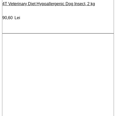
4T Veterinary Diet Hypoallergenic Dog Insect, 2 kg
90,60
Lei