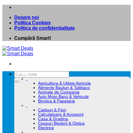
Skip
to
Despre noi
content
Politica Cookies
Politica de confidentialitate
Cumpără Smart!
Caută
Categorii
după:
.
Agricultura & Utilaje Agricole
Alimente Bauturi & Tabbaco
Animale de Companie
Auto Moto Barci & Vehicule
Birotica & Papetarie
.
Cadouri & Flori
Calculatoare & Accesorii
Casa & Gradina
Ceasuri Bijuterii & Optica
Electrice
.