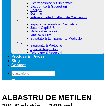
Electrocasnice & Climatizare
Electronice & Gadget-uri
Energie
Gaming
Imbracaminte Incaltaminte & Accesorii
.
Ingrijire Personala & Cosmetica
Jucarii Copii & Bebe
Mobila & Accesorii
Muzica & Film
Sanatate & Echipamente Medicale
.
Siguranta & Protectie
Sport & Timp Liber
Telefoane & Accesorii
Produse En-Gross
Blog
Contact
Caută
după:
ALBASTRU DE METILEN