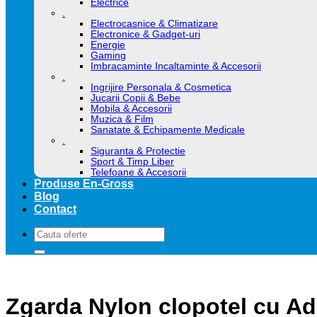
Electrice
.
Electrocasnice & Climatizare
Electronice & Gadget-uri
Energie
Gaming
Imbracaminte Incaltaminte & Accesorii
.
Ingrijire Personala & Cosmetica
Jucarii Copii & Bebe
Mobila & Accesorii
Muzica & Film
Sanatate & Echipamente Medicale
.
Siguranta & Protectie
Sport & Timp Liber
Telefoane & Accesorii
Produse En-Gross
Blog
Contact
Caută
după:
Zgarda Nylon clopotel cu Ad