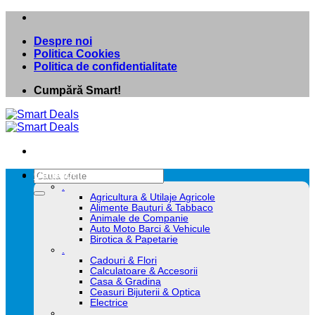
Skip
to
Despre noi
content
Politica Cookies
Politica de confidentialitate
Cumpără Smart!
Caută
Categorii
după:
.
Agricultura & Utilaje Agricole
Alimente Bauturi & Tabbaco
Animale de Companie
Auto Moto Barci & Vehicule
Birotica & Papetarie
.
Cadouri & Flori
Calculatoare & Accesorii
Casa & Gradina
Ceasuri Bijuterii & Optica
Electrice
.