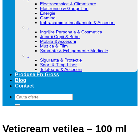
Electrocasnice & Climatizare
Electronice & Gadget-uri
Energie
Gaming
Imbracaminte Incaltaminte & Accesorii
.
Ingrijire Personala & Cosmetica
Jucarii Copii & Bebe
Mobila & Accesorii
Muzica & Film
Sanatate & Echipamente Medicale
.
Siguranta & Protectie
Sport & Timp Liber
Telefoane & Accesorii
Produse En-Gross
Blog
Contact
Caută
după:
Veticream vetilea – 100 ml