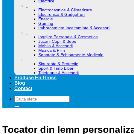
Electrice
.
Electrocasnice & Climatizare
Electronice & Gadget-uri
Energie
Gaming
Imbracaminte Incaltaminte & Accesorii
.
Ingrijire Personala & Cosmetica
Jucarii Copii & Bebe
Mobila & Accesorii
Muzica & Film
Sanatate & Echipamente Medicale
.
Siguranta & Protectie
Sport & Timp Liber
Telefoane & Accesorii
Produse En-Gross
Blog
Contact
Caută
după:
Tocator din lemn personaliza