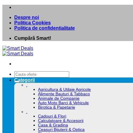
Skip
to
Despre noi
content
Politica Cookies
Politica de confidentialitate
Cumpără Smart!
Caută
după:
Categorii
.
Agricultura & Utilaje Agricole
Alimente Bauturi & Tabbaco
Animale de Companie
Auto Moto Barci & Vehicule
Birotica & Papetarie
.
Cadouri & Flori
Calculatoare & Accesorii
Casa & Gradina
Ceasuri Bijuterii & Optica