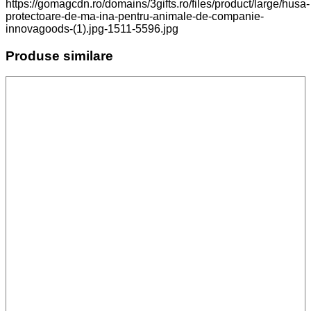
https://gomagcdn.ro/domains/3gifts.ro/files/product/large/husa-
protectoare-de-ma-ina-pentru-animale-de-companie-
innovagoods-(1).jpg-1511-5596.jpg
Produse similare