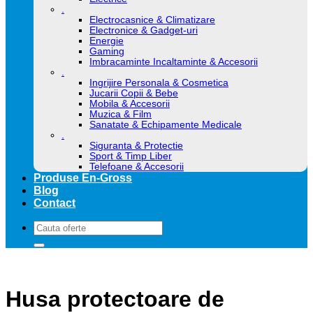
.
Electrocasnice & Climatizare
Electronice & Gadget-uri
Energie
Gaming
Imbracaminte Incaltaminte & Accesorii
.
Ingrijire Personala & Cosmetica
Jucarii Copii & Bebe
Mobila & Accesorii
Muzica & Film
Sanatate & Echipamente Medicale
.
Siguranta & Protectie
Sport & Timp Liber
Telefoane & Accesorii
Produse En-Gross
Blog
Contact
Caută
după:
Husa protectoare de