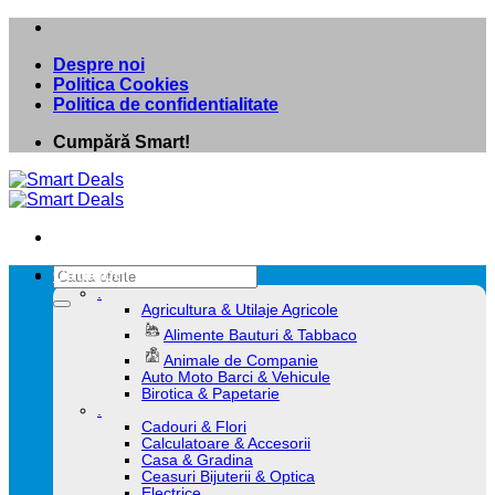
Skip
to
Despre noi
content
Politica Cookies
Politica de confidentialitate
Cumpără Smart!
Caută
Categorii
după:
.
Agricultura & Utilaje Agricole
Alimente Bauturi & Tabbaco
Animale de Companie
Auto Moto Barci & Vehicule
Birotica & Papetarie
.
Cadouri & Flori
Calculatoare & Accesorii
Casa & Gradina
Ceasuri Bijuterii & Optica
Electrice