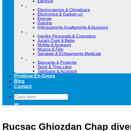
Electrice
.
Electrocasnice & Climatizare
Electronice & Gadget-uri
Energie
Gaming
Imbracaminte Incaltaminte & Accesorii
.
Ingrijire Personala & Cosmetica
Jucarii Copii & Bebe
Mobila & Accesorii
Muzica & Film
Sanatate & Echipamente Medicale
.
Siguranta & Protectie
Sport & Timp Liber
Telefoane & Accesorii
Produse En-Gross
Blog
Contact
Caută
după:
Rucsac Ghiozdan Chap diver