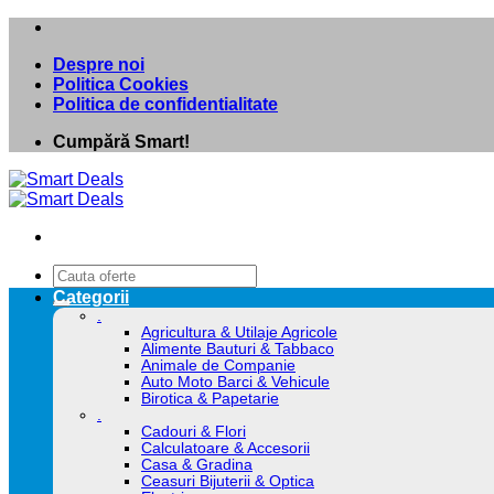
Skip
to
Despre noi
content
Politica Cookies
Politica de confidentialitate
Cumpără Smart!
Caută
după:
Categorii
.
Agricultura & Utilaje Agricole
Alimente Bauturi & Tabbaco
Animale de Companie
Auto Moto Barci & Vehicule
Birotica & Papetarie
.
Cadouri & Flori
Calculatoare & Accesorii
Casa & Gradina
Ceasuri Bijuterii & Optica