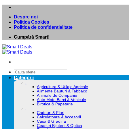
Skip
to
Despre noi
content
Politica Cookies
Politica de confidentialitate
Cumpără Smart!
Caută
după:
Categorii
.
Agricultura & Utilaje Agricole
Alimente Bauturi & Tabbaco
Animale de Companie
Auto Moto Barci & Vehicule
Birotica & Papetarie
.
Cadouri & Flori
Calculatoare & Accesorii
Casa & Gradina
Ceasuri Bijuterii & Optica