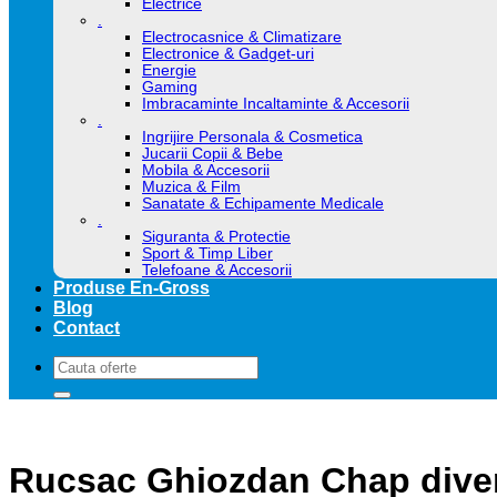
Electrice
.
Electrocasnice & Climatizare
Electronice & Gadget-uri
Energie
Gaming
Imbracaminte Incaltaminte & Accesorii
.
Ingrijire Personala & Cosmetica
Jucarii Copii & Bebe
Mobila & Accesorii
Muzica & Film
Sanatate & Echipamente Medicale
.
Siguranta & Protectie
Sport & Timp Liber
Telefoane & Accesorii
Produse En-Gross
Blog
Contact
Caută
după:
Rucsac Ghiozdan Chap diver