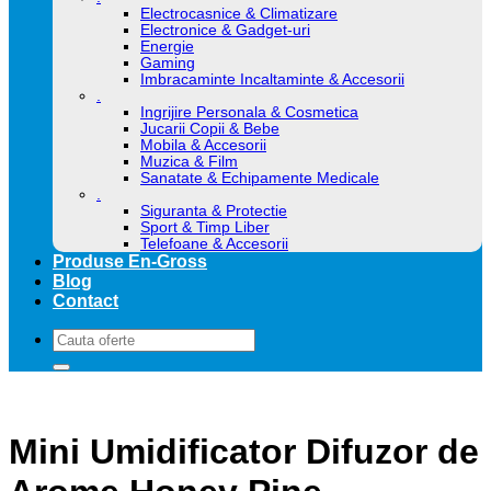
Electrocasnice & Climatizare
Electronice & Gadget-uri
Energie
Gaming
Imbracaminte Incaltaminte & Accesorii
.
Ingrijire Personala & Cosmetica
Jucarii Copii & Bebe
Mobila & Accesorii
Muzica & Film
Sanatate & Echipamente Medicale
.
Siguranta & Protectie
Sport & Timp Liber
Telefoane & Accesorii
Produse En-Gross
Blog
Contact
Caută
după:
Mini Umidificator Difuzor de