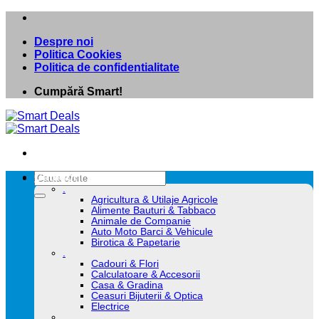
Skip
to
Despre noi
content
Politica Cookies
Politica de confidentialitate
Cumpără Smart!
Caută
Categorii
după:
.
Agricultura & Utilaje Agricole
Alimente Bauturi & Tabbaco
Animale de Companie
Auto Moto Barci & Vehicule
Birotica & Papetarie
.
Cadouri & Flori
Calculatoare & Accesorii
Casa & Gradina
Ceasuri Bijuterii & Optica
Electrice
.