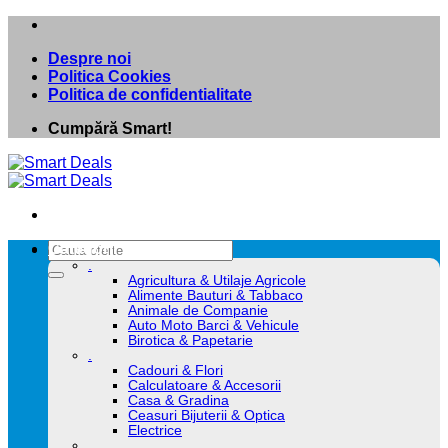
Skip
to
Despre noi
content
Politica Cookies
Politica de confidentialitate
Cumpără Smart!
Caută
Categorii
după:
.
Agricultura & Utilaje Agricole
Alimente Bauturi & Tabbaco
Animale de Companie
Auto Moto Barci & Vehicule
Birotica & Papetarie
.
Cadouri & Flori
Calculatoare & Accesorii
Casa & Gradina
Ceasuri Bijuterii & Optica
Electrice
.