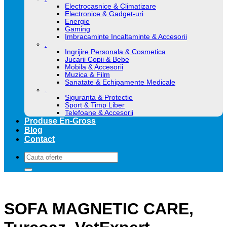
Electrocasnice & Climatizare
Electronice & Gadget-uri
Energie
Gaming
Imbracaminte Incaltaminte & Accesorii
.
Ingrijire Personala & Cosmetica
Jucarii Copii & Bebe
Mobila & Accesorii
Muzica & Film
Sanatate & Echipamente Medicale
.
Siguranta & Protectie
Sport & Timp Liber
Telefoane & Accesorii
Produse En-Gross
Blog
Contact
Caută
după:
SOFA MAGNETIC CARE,