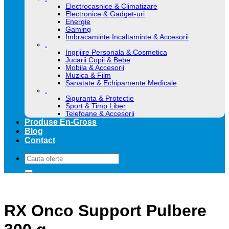
Electrocasnice & Climatizare
Electronice & Gadget-uri
Energie
Gaming
Imbracaminte Incaltaminte & Accesorii
.
Ingrijire Personala & Cosmetica
Jucarii Copii & Bebe
Mobila & Accesorii
Muzica & Film
Sanatate & Echipamente Medicale
.
Siguranta & Protectie
Sport & Timp Liber
Telefoane & Accesorii
Produse En-Gross
Blog
Contact
Caută
după:
RX Onco Support Pulbere