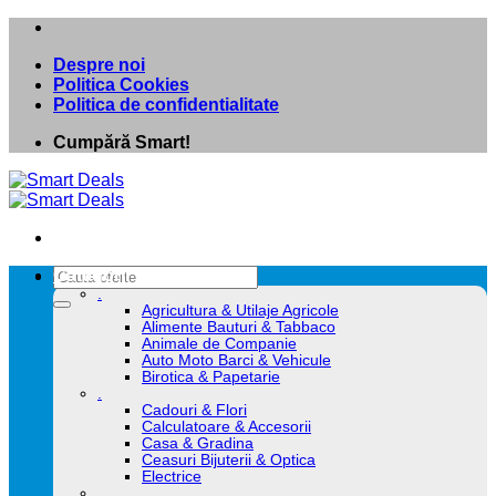
Skip
to
Despre noi
content
Politica Cookies
Politica de confidentialitate
Cumpără Smart!
Caută
Categorii
după:
.
Agricultura & Utilaje Agricole
Alimente Bauturi & Tabbaco
Animale de Companie
Auto Moto Barci & Vehicule
Birotica & Papetarie
.
Cadouri & Flori
Calculatoare & Accesorii
Casa & Gradina
Ceasuri Bijuterii & Optica
Electrice
.