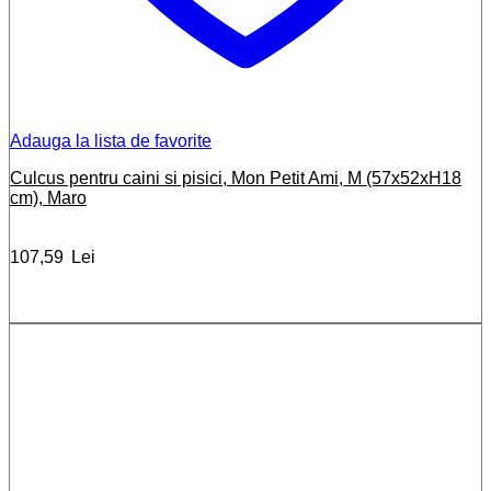
Adauga la lista de favorite
Culcus pentru caini si pisici, Mon Petit Ami, M (57x52xH18
cm), Maro
107,59
Lei