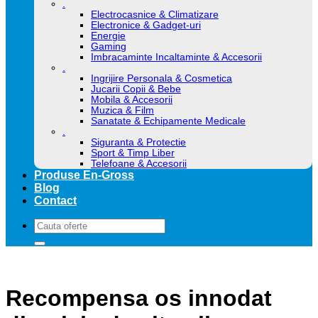
.
Electrocasnice & Climatizare
Electronice & Gadget-uri
Energie
Gaming
Imbracaminte Incaltaminte & Accesorii
.
Ingrijire Personala & Cosmetica
Jucarii Copii & Bebe
Mobila & Accesorii
Muzica & Film
Sanatate & Echipamente Medicale
.
Siguranta & Protectie
Sport & Timp Liber
Telefoane & Accesorii
Produse En-Gross
Blog
Contact
Caută
după:
Recompensa os innodat