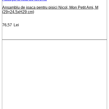
Ansamblu de joaca pentru pisici Nicol, Mon Petit Ami, M
(29×24.5xH29 cm)
76,57
Lei