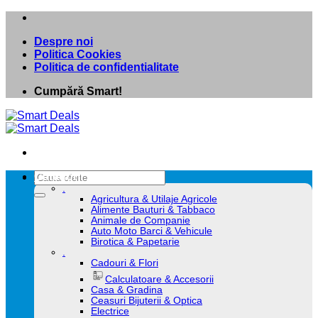
Skip
to
Despre noi
content
Politica Cookies
Politica de confidentialitate
Cumpără Smart!
Caută
Categorii
după:
.
Agricultura & Utilaje Agricole
Alimente Bauturi & Tabbaco
Animale de Companie
Auto Moto Barci & Vehicule
Birotica & Papetarie
.
Cadouri & Flori
Calculatoare & Accesorii
Casa & Gradina
Ceasuri Bijuterii & Optica
Electrice