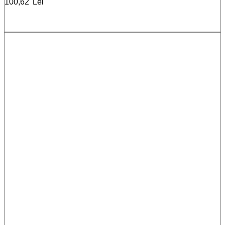
100,62
Lei