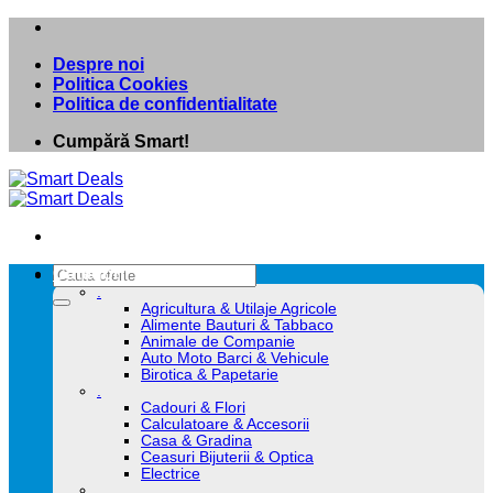
Skip
to
Despre noi
content
Politica Cookies
Politica de confidentialitate
Cumpără Smart!
Caută
Categorii
după:
.
Agricultura & Utilaje Agricole
Alimente Bauturi & Tabbaco
Animale de Companie
Auto Moto Barci & Vehicule
Birotica & Papetarie
.
Cadouri & Flori
Calculatoare & Accesorii
Casa & Gradina
Ceasuri Bijuterii & Optica
Electrice
.