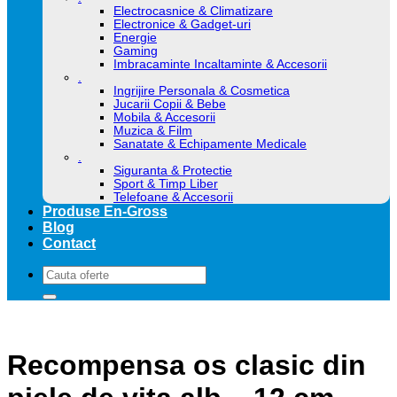
Electrocasnice & Climatizare
Electronice & Gadget-uri
Energie
Gaming
Imbracaminte Incaltaminte & Accesorii
.
Ingrijire Personala & Cosmetica
Jucarii Copii & Bebe
Mobila & Accesorii
Muzica & Film
Sanatate & Echipamente Medicale
.
Siguranta & Protectie
Sport & Timp Liber
Telefoane & Accesorii
Produse En-Gross
Blog
Contact
Caută
după:
Recompensa os clasic din