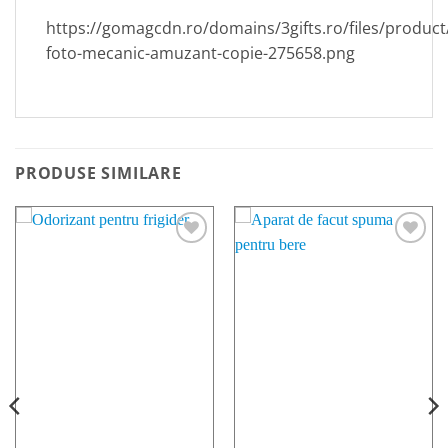
https://gomagcdn.ro/domains/3gifts.ro/files/product
foto-mecanic-amuzant-copie-275658.png
PRODUSE SIMILARE
ADAUGA
ADAUGA
LA LISTA
LA LISTA
DE
DE
FAVORITE
FAVORITE