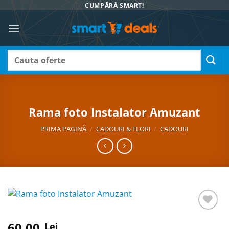
Skip
CUMPĂRĂ SMART!
to
content
Caută
după:
Rama foto Instalator Amuzant
PRIMA PAGINĂ
/
CADOURI & FLORI
/
CADOURI
60,00
ADAUGA
Lei