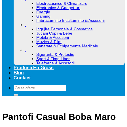
Electrocasnice & Climatizare
Electronice & Gadget-uri
Energie
Gaming
Imbracaminte Incaltaminte & Accesorii
.
Ingrijire Personala & Cosmetica
Jucarii Copii & Bebe
Mobila & Accesorii
Muzica & Film
Sanatate & Echipamente Medicale
.
Siguranta & Protectie
Sport & Timp Liber
Telefoane & Accesorii
Produse En-Gross
Blog
Contact
Caută
după:
Pantofi Casual Boba Maro