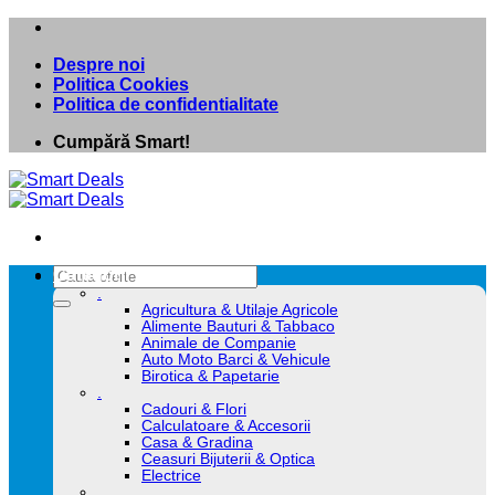
Skip
to
Despre noi
content
Politica Cookies
Politica de confidentialitate
Cumpără Smart!
Caută
Categorii
după:
.
Agricultura & Utilaje Agricole
Alimente Bauturi & Tabbaco
Animale de Companie
Auto Moto Barci & Vehicule
Birotica & Papetarie
.
Cadouri & Flori
Calculatoare & Accesorii
Casa & Gradina
Ceasuri Bijuterii & Optica
Electrice
.