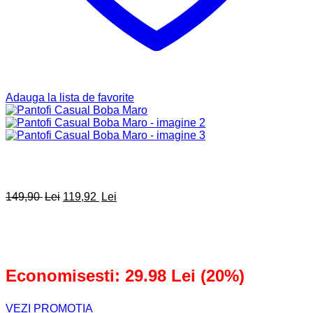
Adauga la lista de favorite
Prețul
Prețul
149,90
Lei
119,92
Lei
inițial
curent
a
este:
fost:
119,92 lei.
149,90 lei.
Economisesti: 29.98 Lei (20%)
VEZI PROMOTIA