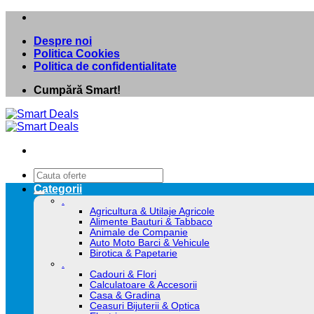
Skip
to
Despre noi
content
Politica Cookies
Politica de confidentialitate
Cumpără Smart!
Caută
după:
Categorii
.
Agricultura & Utilaje Agricole
Alimente Bauturi & Tabbaco
Animale de Companie
Auto Moto Barci & Vehicule
Birotica & Papetarie
.
Cadouri & Flori
Calculatoare & Accesorii
Casa & Gradina
Ceasuri Bijuterii & Optica