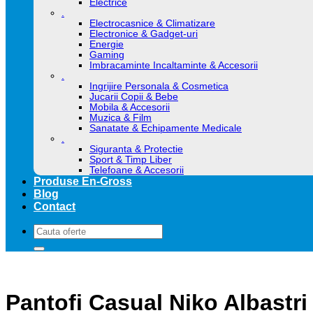
Electrice
.
Electrocasnice & Climatizare
Electronice & Gadget-uri
Energie
Gaming
Imbracaminte Incaltaminte & Accesorii
.
Ingrijire Personala & Cosmetica
Jucarii Copii & Bebe
Mobila & Accesorii
Muzica & Film
Sanatate & Echipamente Medicale
.
Siguranta & Protectie
Sport & Timp Liber
Telefoane & Accesorii
Produse En-Gross
Blog
Contact
Caută
după:
Pantofi Casual Niko Albastri