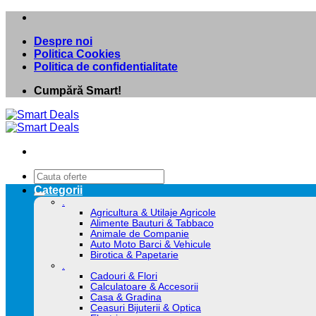
Skip
to
Despre noi
content
Politica Cookies
Politica de confidentialitate
Cumpără Smart!
Caută
după:
Categorii
.
Agricultura & Utilaje Agricole
Alimente Bauturi & Tabbaco
Animale de Companie
Auto Moto Barci & Vehicule
Birotica & Papetarie
.
Cadouri & Flori
Calculatoare & Accesorii
Casa & Gradina
Ceasuri Bijuterii & Optica