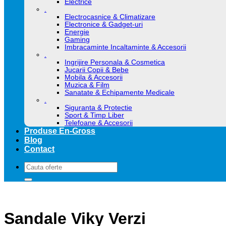
Electrice
.
Electrocasnice & Climatizare
Electronice & Gadget-uri
Energie
Gaming
Imbracaminte Incaltaminte & Accesorii
.
Ingrijire Personala & Cosmetica
Jucarii Copii & Bebe
Mobila & Accesorii
Muzica & Film
Sanatate & Echipamente Medicale
.
Siguranta & Protectie
Sport & Timp Liber
Telefoane & Accesorii
Produse En-Gross
Blog
Contact
Caută
după:
Sandale Viky Verzi