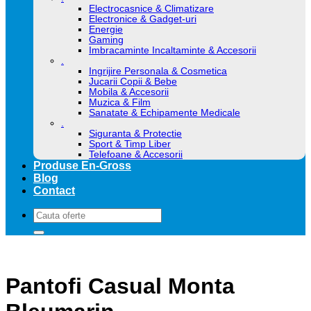
Electrocasnice & Climatizare
Electronice & Gadget-uri
Energie
Gaming
Imbracaminte Incaltaminte & Accesorii
.
Ingrijire Personala & Cosmetica
Jucarii Copii & Bebe
Mobila & Accesorii
Muzica & Film
Sanatate & Echipamente Medicale
.
Siguranta & Protectie
Sport & Timp Liber
Telefoane & Accesorii
Produse En-Gross
Blog
Contact
Caută
după:
Pantofi Casual Monta