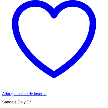
Adauga la lista de favorite
Sandale Doly Gri