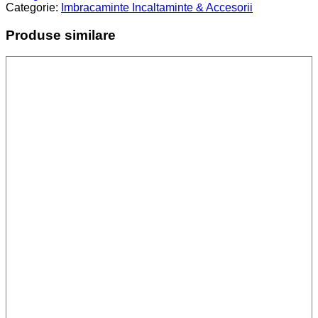
Categorie:
Imbracaminte Incaltaminte & Accesorii
Produse similare