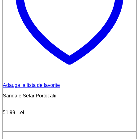
Adauga la lista de favorite
Sandale Selar Portocalii
51,99
Lei