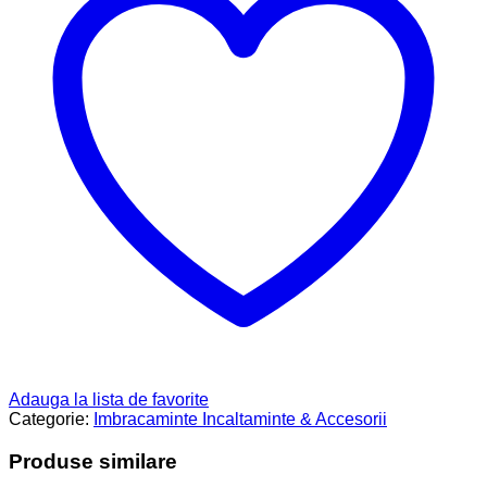
Adauga la lista de favorite
Categorie:
Imbracaminte Incaltaminte & Accesorii
Produse similare