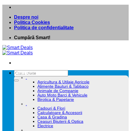
Skip
to
Despre noi
content
Politica Cookies
Politica de confidentialitate
Cumpără Smart!
Caută
Categorii
după:
.
Agricultura & Utilaje Agricole
Alimente Bauturi & Tabbaco
Animale de Companie
Auto Moto Barci & Vehicule
Birotica & Papetarie
.
Cadouri & Flori
Calculatoare & Accesorii
Casa & Gradina
Ceasuri Bijuterii & Optica
Electrice
.