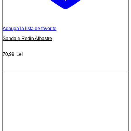
Adauga la lista de favorite
Sandale Redin Albastre
70,99
Lei