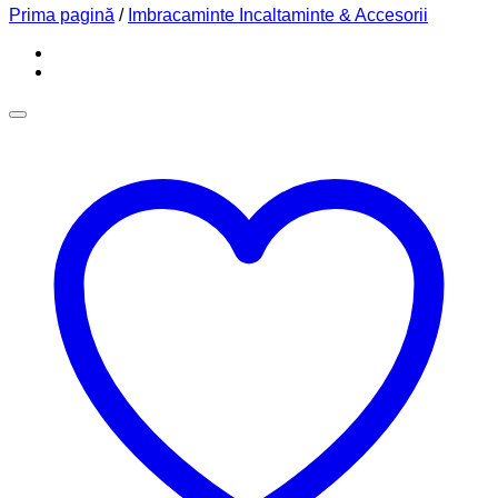
Prima pagină
/
Imbracaminte Incaltaminte & Accesorii