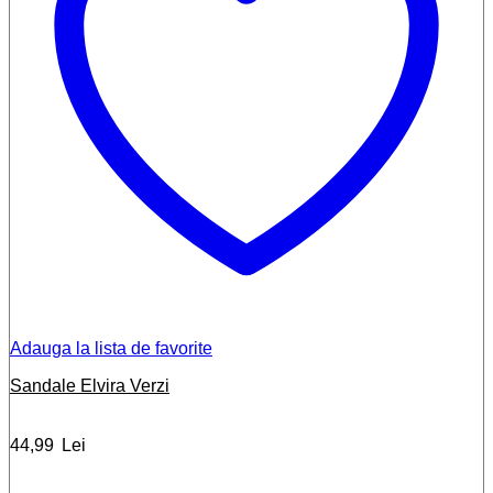
Adauga la lista de favorite
Sandale Elvira Verzi
44,99
Lei