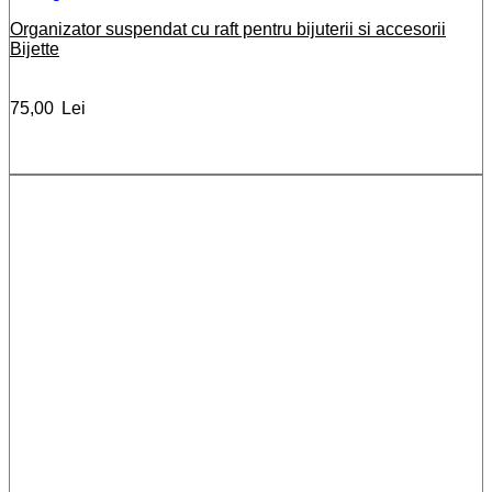
Organizator suspendat cu raft pentru bijuterii si accesorii
Bijette
75,00
Lei