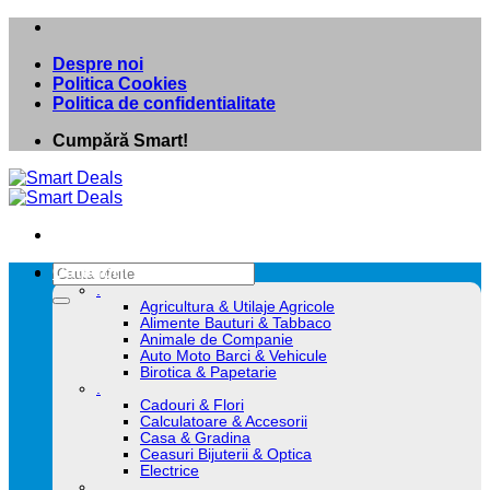
Skip
to
Despre noi
content
Politica Cookies
Politica de confidentialitate
Cumpără Smart!
Caută
Categorii
după:
.
Agricultura & Utilaje Agricole
Alimente Bauturi & Tabbaco
Animale de Companie
Auto Moto Barci & Vehicule
Birotica & Papetarie
.
Cadouri & Flori
Calculatoare & Accesorii
Casa & Gradina
Ceasuri Bijuterii & Optica
Electrice
.