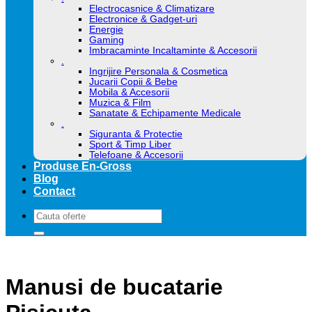
Electrocasnice & Climatizare
Electronice & Gadget-uri
Energie
Gaming
Imbracaminte Incaltaminte & Accesorii
.
Ingrijire Personala & Cosmetica
Jucarii Copii & Bebe
Mobila & Accesorii
Muzica & Film
Sanatate & Echipamente Medicale
.
Siguranta & Protectie
Sport & Timp Liber
Telefoane & Accesorii
Produse En-Gross
Blog
Contact
Caută
după:
Manusi de bucatarie