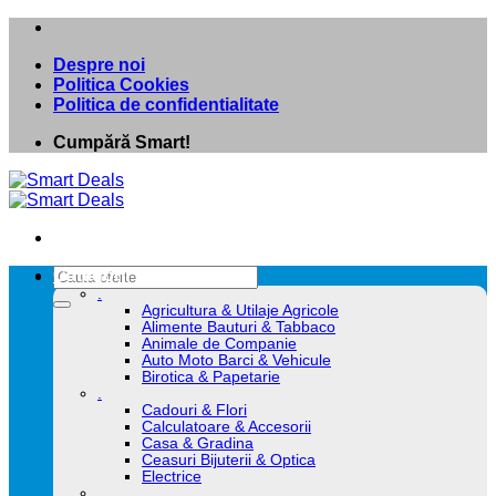
Skip
to
Despre noi
content
Politica Cookies
Politica de confidentialitate
Cumpără Smart!
Caută
Categorii
după:
.
Agricultura & Utilaje Agricole
Alimente Bauturi & Tabbaco
Animale de Companie
Auto Moto Barci & Vehicule
Birotica & Papetarie
.
Cadouri & Flori
Calculatoare & Accesorii
Casa & Gradina
Ceasuri Bijuterii & Optica
Electrice
.