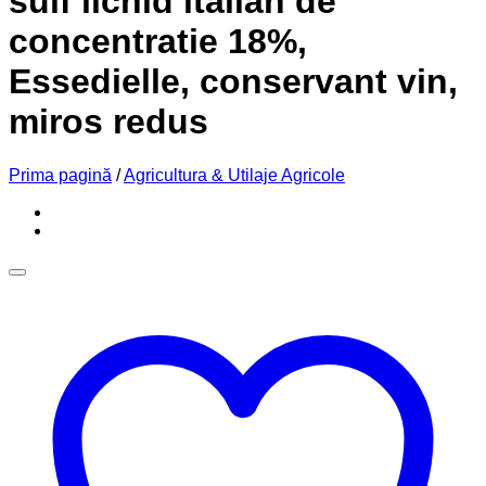
sulf lichid italian de
concentratie 18%,
Essedielle, conservant vin,
miros redus
Prima pagină
/
Agricultura & Utilaje Agricole