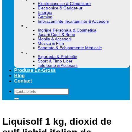
Electrocasnice & Climatizare
Electronice & Gadget-uri
Energie
Gaming
Imbracaminte Incaltaminte & Accesorii
.
Ingrijire Personala & Cosmetica
Jucarii Copii & Bebe
Mobila & Accesorii
Muzica & Film
Sanatate & Echipamente Medicale
.
Siguranta & Protectie
Sport & Timp Liber
Telefoane & Accesorii
Produse En-Gross
Blog
Contact
Caută
după:
Liquisolf 1 kg, dioxid de