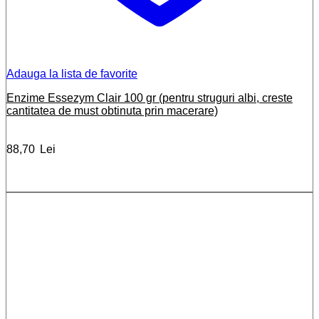
Adauga la lista de favorite
Enzime Essezym Clair 100 gr (pentru struguri albi, creste
cantitatea de must obtinuta prin macerare)
88,70
Lei