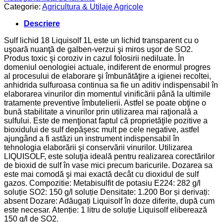
Categorie:
Agricultura & Utilaje Agricole
Descriere
Sulf lichid 18 Liquisolf 1L este un lichid transparent cu o
uşoară nuanţă de galben-verzui şi miros uşor de SO2.
Produs toxic şi coroziv in cazul folosirii nediluate. În
domeniul oenologiei actuale, indiferent de enormul progres
al procesului de elaborare şi îmbunătăţire a igienei recoltei,
anhidrida sulfuroasa continua sa fie un aditiv indispensabil în
elaborarea vinurilor din momentul vinificării până la ultimile
tratamente preventive îmbutelierii. Astfel se poate obţine o
bună stabilitate a vinurilor prin utilizarea mai raţională a
sulfului. Este de menţionat faptul că proprietăţile pozitive a
bioxidului de sulf depăşesc mult pe cele negative, astfel
ajungând a fi astăzi un instrument indispensabil în
tehnologia elaborării şi conservării vinurilor. Utilizarea
LIQUISOLF, este soluţia ideală pentru realizarea corectărilor
de bioxid de sulf în vase mici precum baricurile. Dozarea sa
este mai comodă şi mai exactă decât cu dioxidul de sulf
gazos. Compozitie: Metabisulfit de potasiu E224: 282 g/l
soluție SO2: 150 g/l soluție Densitate: 1.200 Bor și derivați:
absent Dozare: Adăugați Liquisolf în doze diferite, după cum
este necesar. Atenție: 1 litru de soluție Liquisolf eliberează
150 g/l de SO2.