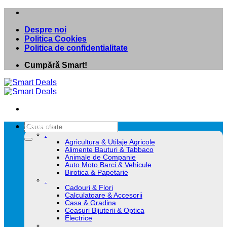
Skip
to
Despre noi
content
Politica Cookies
Politica de confidentialitate
Cumpără Smart!
Caută
Categorii
după:
.
Agricultura & Utilaje Agricole
Alimente Bauturi & Tabbaco
Animale de Companie
Auto Moto Barci & Vehicule
Birotica & Papetarie
.
Cadouri & Flori
Calculatoare & Accesorii
Casa & Gradina
Ceasuri Bijuterii & Optica
Electrice
.