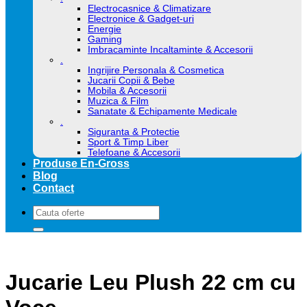
Electrocasnice & Climatizare
Electronice & Gadget-uri
Energie
Gaming
Imbracaminte Incaltaminte & Accesorii
.
Ingrijire Personala & Cosmetica
Jucarii Copii & Bebe
Mobila & Accesorii
Muzica & Film
Sanatate & Echipamente Medicale
.
Siguranta & Protectie
Sport & Timp Liber
Telefoane & Accesorii
Produse En-Gross
Blog
Contact
Caută
după:
Jucarie Leu Plush 22 cm cu