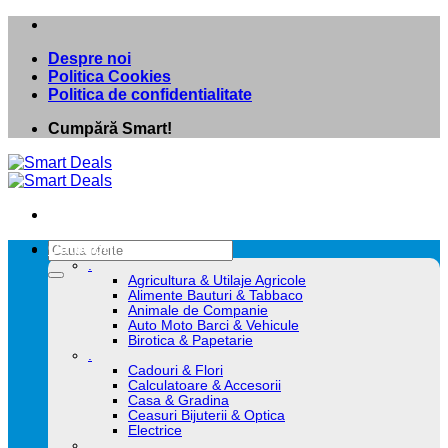
Skip
to
Despre noi
content
Politica Cookies
Politica de confidentialitate
Cumpără Smart!
Caută
Categorii
după:
.
Agricultura & Utilaje Agricole
Alimente Bauturi & Tabbaco
Animale de Companie
Auto Moto Barci & Vehicule
Birotica & Papetarie
.
Cadouri & Flori
Calculatoare & Accesorii
Casa & Gradina
Ceasuri Bijuterii & Optica
Electrice
.