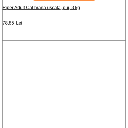
Piper Adult Cat hrana uscata, pui, 3 kg
78,85
Lei