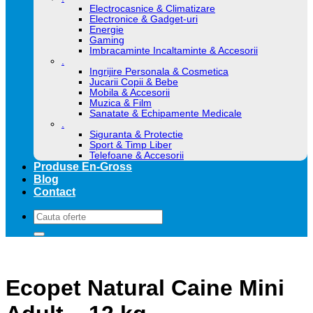
Electrocasnice & Climatizare
Electronice & Gadget-uri
Energie
Gaming
Imbracaminte Incaltaminte & Accesorii
.
Ingrijire Personala & Cosmetica
Jucarii Copii & Bebe
Mobila & Accesorii
Muzica & Film
Sanatate & Echipamente Medicale
.
Siguranta & Protectie
Sport & Timp Liber
Telefoane & Accesorii
Produse En-Gross
Blog
Contact
Caută
după:
Ecopet Natural Caine Mini