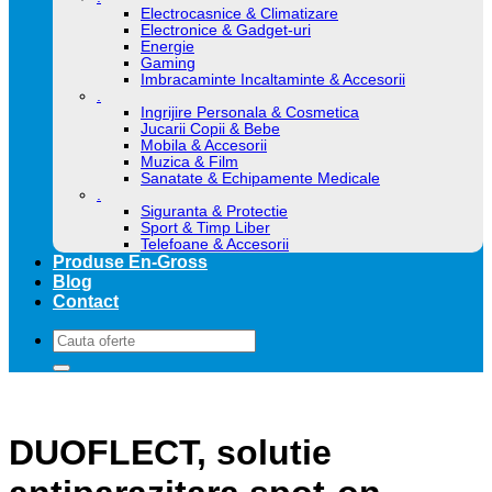
Electrocasnice & Climatizare
Electronice & Gadget-uri
Energie
Gaming
Imbracaminte Incaltaminte & Accesorii
.
Ingrijire Personala & Cosmetica
Jucarii Copii & Bebe
Mobila & Accesorii
Muzica & Film
Sanatate & Echipamente Medicale
.
Siguranta & Protectie
Sport & Timp Liber
Telefoane & Accesorii
Produse En-Gross
Blog
Contact
Caută
după:
DUOFLECT, solutie