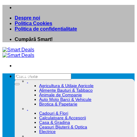
Skip
to
Despre noi
content
Politica Cookies
Politica de confidentialitate
Cumpără Smart!
Caută
Categorii
după:
.
Agricultura & Utilaje Agricole
Alimente Bauturi & Tabbaco
Animale de Companie
Auto Moto Barci & Vehicule
Birotica & Papetarie
.
Cadouri & Flori
Calculatoare & Accesorii
Casa & Gradina
Ceasuri Bijuterii & Optica
Electrice
.