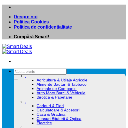
Skip
to
Despre noi
content
Politica Cookies
Politica de confidentialitate
Cumpără Smart!
Caută
Categorii
după:
.
Agricultura & Utilaje Agricole
Alimente Bauturi & Tabbaco
Animale de Companie
Auto Moto Barci & Vehicule
Birotica & Papetarie
.
Cadouri & Flori
Calculatoare & Accesorii
Casa & Gradina
Ceasuri Bijuterii & Optica
Electrice
.