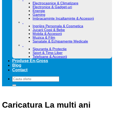
Electrocasnice & Climatizare
Electronice & Gadget-uri
Energie
Gaming
Imbracaminte Incaltaminte & Accesorii
.
Ingrijire Personala & Cosmetica
Jucarii Copii & Bebe
Mobila & Accesorii
Muzica & Film
Sanatate & Echipamente Medicale
.
Siguranta & Protectie
Sport & Timp Liber
Telefoane & Accesorii
Produse En-Gross
Blog
Contact
Caută
după:
Caricatura La multi ani