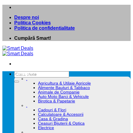
Skip
to
Despre noi
content
Politica Cookies
Politica de confidentialitate
Cumpără Smart!
Caută
Categorii
după:
.
Agricultura & Utilaje Agricole
Alimente Bauturi & Tabbaco
Animale de Companie
Auto Moto Barci & Vehicule
Birotica & Papetarie
.
Cadouri & Flori
Calculatoare & Accesorii
Casa & Gradina
Ceasuri Bijuterii & Optica
Electrice
.