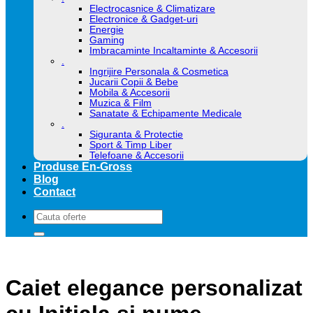
Electrocasnice & Climatizare
Electronice & Gadget-uri
Energie
Gaming
Imbracaminte Incaltaminte & Accesorii
.
Ingrijire Personala & Cosmetica
Jucarii Copii & Bebe
Mobila & Accesorii
Muzica & Film
Sanatate & Echipamente Medicale
.
Siguranta & Protectie
Sport & Timp Liber
Telefoane & Accesorii
Produse En-Gross
Blog
Contact
Caută
după:
Caiet elegance personalizat