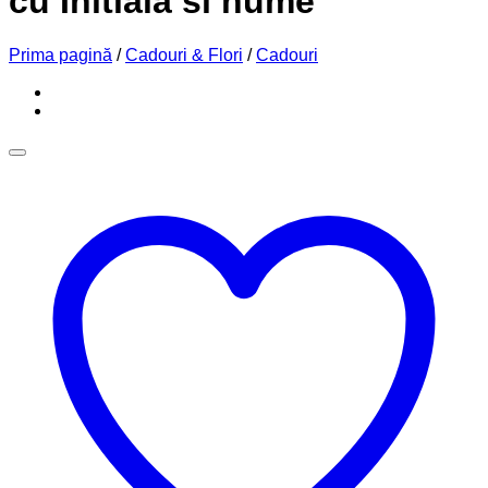
cu Initiala si nume
Prima pagină
/
Cadouri & Flori
/
Cadouri