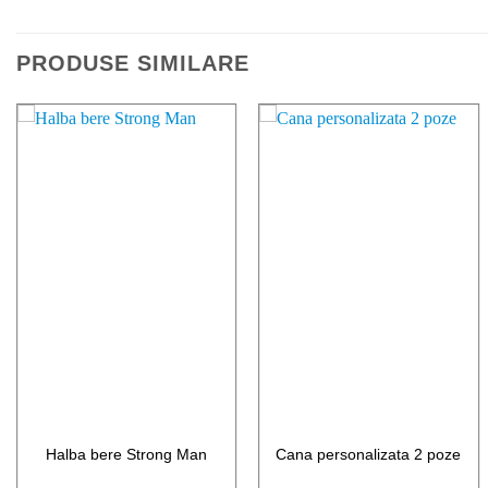
PRODUSE SIMILARE
ADAUGA
ADAUGA
LA LISTA
LA LISTA
DE
DE
FAVORITE
FAVORITE
Halba bere Strong Man
Cana personalizata 2 poze