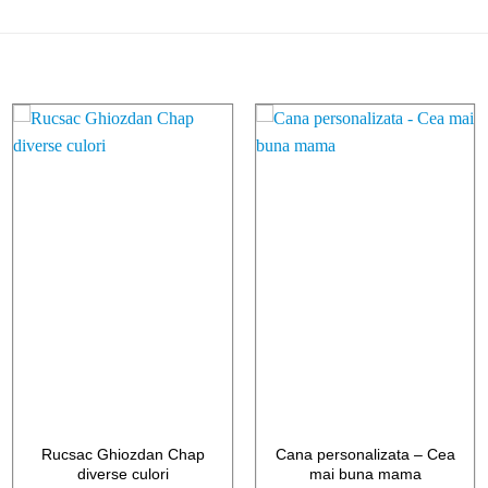
ADAUGA
ADAUGA
LA LISTA
LA LISTA
DE
DE
FAVORITE
FAVORITE
Rucsac Ghiozdan Chap
Cana personalizata – Cea
diverse culori
mai buna mama