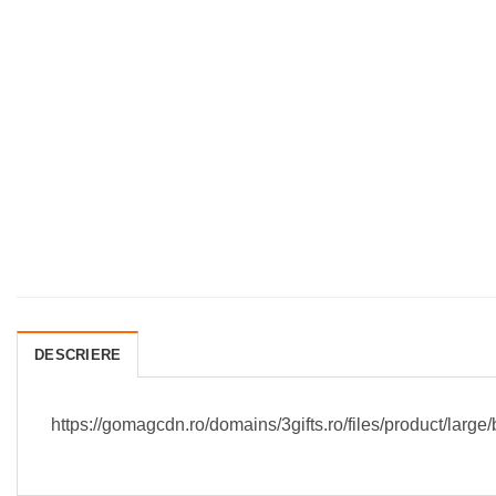
FAVORITE
DESCRIERE
https://gomagcdn.ro/domains/3gifts.ro/files/product/lar