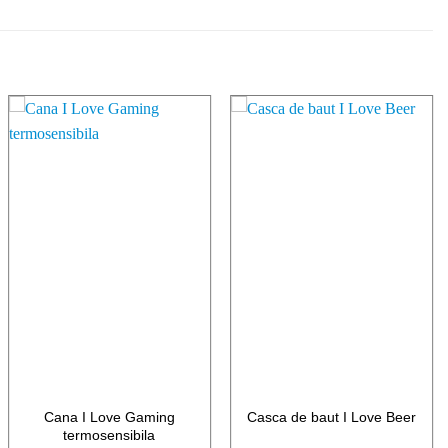
ADAUGA
ADAUGA
LA LISTA
LA LISTA
DE
DE
FAVORITE
FAVORITE
Cana I Love Gaming
Casca de baut I Love Beer
termosensibila