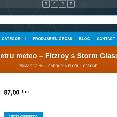
CATEGORII
PRODUSE EN-GROSS
BLOG
CONTACT
tru meteo – Fitzroy s Storm Gla
PRIMA PAGINĂ
/
CADOURI & FLORI
/
CADOURI
87,00
Lei
VEZI OFERTA