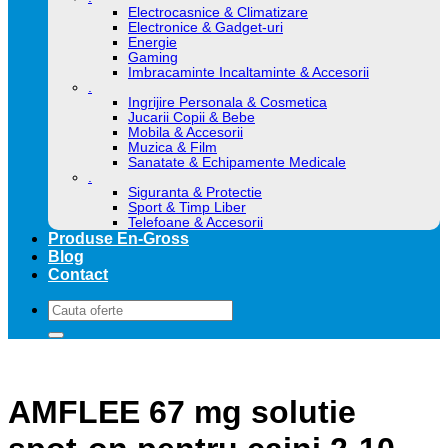
Electrocasnice & Climatizare
Electronice & Gadget-uri
Energie
Gaming
Imbracaminte Incaltaminte & Accesorii
.
Ingrijire Personala & Cosmetica
Jucarii Copii & Bebe
Mobila & Accesorii
Muzica & Film
Sanatate & Echipamente Medicale
.
Siguranta & Protectie
Sport & Timp Liber
Telefoane & Accesorii
Produse En-Gross
Blog
Contact
Caută
după:
AMFLEE 67 mg solutie