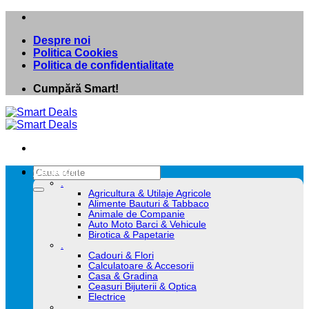
Skip
to
Despre noi
content
Politica Cookies
Politica de confidentialitate
Cumpără Smart!
Caută
Categorii
după:
.
Agricultura & Utilaje Agricole
Alimente Bauturi & Tabbaco
Animale de Companie
Auto Moto Barci & Vehicule
Birotica & Papetarie
.
Cadouri & Flori
Calculatoare & Accesorii
Casa & Gradina
Ceasuri Bijuterii & Optica
Electrice
.