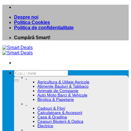
Skip
to
Despre noi
content
Politica Cookies
Politica de confidentialitate
Cumpără Smart!
Caută
Categorii
după:
.
Agricultura & Utilaje Agricole
Alimente Bauturi & Tabbaco
Animale de Companie
Auto Moto Barci & Vehicule
Birotica & Papetarie
.
Cadouri & Flori
Calculatoare & Accesorii
Casa & Gradina
Ceasuri Bijuterii & Optica
Electrice
.