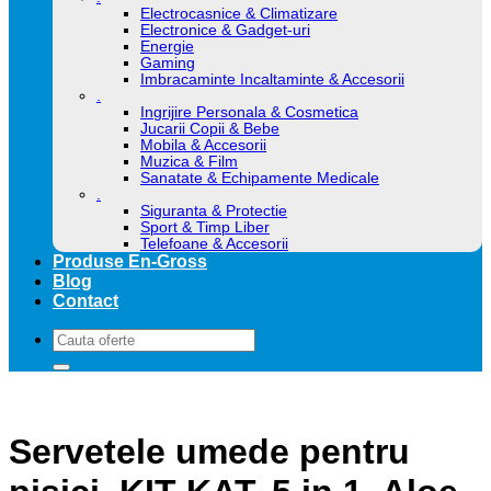
Electrocasnice & Climatizare
Electronice & Gadget-uri
Energie
Gaming
Imbracaminte Incaltaminte & Accesorii
.
Ingrijire Personala & Cosmetica
Jucarii Copii & Bebe
Mobila & Accesorii
Muzica & Film
Sanatate & Echipamente Medicale
.
Siguranta & Protectie
Sport & Timp Liber
Telefoane & Accesorii
Produse En-Gross
Blog
Contact
Caută
după:
Servetele umede pentru