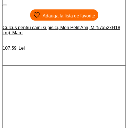
Adauga la lista de favorite
Culcus pentru caini si pisici, Mon Petit Ami, M (57x52xH18
cm), Maro
107,59
Lei