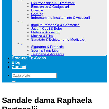
Electrocasnice & Climatizare
Electronice & Gadget-uri
Energie
Gaming
Imbracaminte Incaltaminte & Accesorii
.
Ingrijire Personala & Cosmetica
Jucarii Copii & Bebe
Mobila & Accesorii
Muzica & Film
Sanatate & Echipamente Medicale
.
Siguranta & Protectie
Sport & Timp Liber
Telefoane & Accesorii
Produse En-Gross
Blog
Contact
Caută
după:
Sandale dama Raphaela