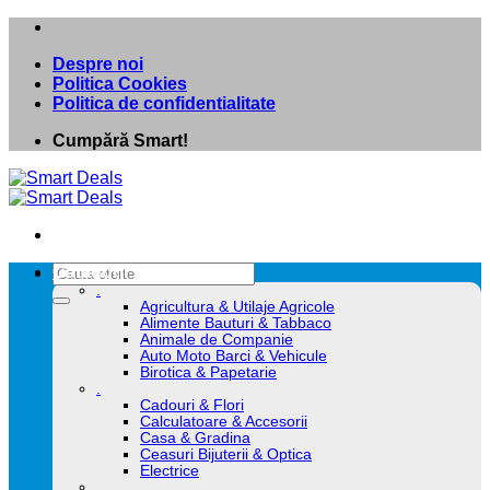
Skip
to
Despre noi
content
Politica Cookies
Politica de confidentialitate
Cumpără Smart!
Caută
Categorii
după:
.
Agricultura & Utilaje Agricole
Alimente Bauturi & Tabbaco
Animale de Companie
Auto Moto Barci & Vehicule
Birotica & Papetarie
.
Cadouri & Flori
Calculatoare & Accesorii
Casa & Gradina
Ceasuri Bijuterii & Optica
Electrice
.