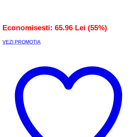
a
este:
fost:
53,94 lei.
119,90 lei.
Economisesti: 65.96 Lei (55%)
VEZI PROMOTIA