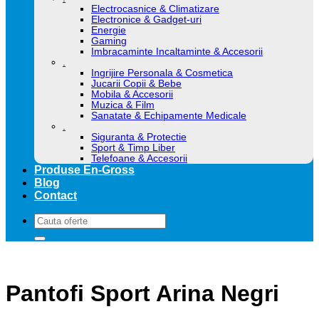
Electrocasnice & Climatizare
Electronice & Gadget-uri
Energie
Gaming
Imbracaminte Incaltaminte & Accesorii
.
Ingrijire Personala & Cosmetica
Jucarii Copii & Bebe
Mobila & Accesorii
Muzica & Film
Sanatate & Echipamente Medicale
.
Siguranta & Protectie
Sport & Timp Liber
Telefoane & Accesorii
Produse En-Gross
Blog
Contact
Caută
după:
Pantofi Sport Arina Negri