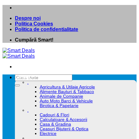
Skip
to
Despre noi
content
Politica Cookies
Politica de confidentialitate
Cumpără Smart!
Caută
Categorii
după:
.
Agricultura & Utilaje Agricole
Alimente Bauturi & Tabbaco
Animale de Companie
Auto Moto Barci & Vehicule
Birotica & Papetarie
.
Cadouri & Flori
Calculatoare & Accesorii
Casa & Gradina
Ceasuri Bijuterii & Optica
Electrice
.